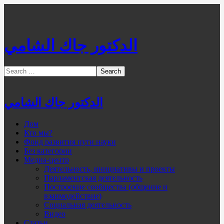
الدكتور جاك الشامي
الدكتور جاك الشامي
Дом
Кто мы?
Фонд развития пути науки
Без категории
Медиа-центр
Деятельность, инициативы и проекты
Парламентская деятельность
Построение сообщества (общение и
взаимодействие)
Социальная деятельность
Видео
Статьи