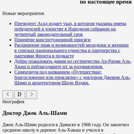
по настоящее время
Новые мероприятия
Президент Асад издает указ, в котором указаны имена
победителей в членстве в Народном собрании на
четвертый законодательный срок
Принятие конституционной присяги
Расширение прав и возможностей молодежи и женщин
в списках национального единства и партнерства с
партиями Фронта в подкасте
Добро пожаловать дамам из сестричества Ар-Рахма Аль-
Хваш и поблагодарите их за поздравления.
Симпозиум под названием «Путешествие:
благословение или проклятие» с доктором Джеком Аль-
Шами и архитектором Шади Язджи.
биография
Доктор Джек Аль-Шами
Джек Аль-Шами родился в Дамаске в 1968 году. Он закончил
среднюю школу в деревне Аль-Хаваш и учился в